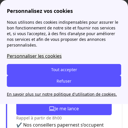
Personnalisez vos cookies
Nous utilisons des cookies indispensables pour assurer le
je-demenage
Mint Energie : offres, tarifs, avis
Mint Énergie numéro : comment contacter le service client ?
bon fonctionnement de notre site et fournir nos services
et, si vous l'acceptez, à des fins d'analyse pour améliorer
Mint Énergie numéro :
nos services et afin de vous proposer des annonces
personnalisées.
comment contacter le
Personnaliser les cookies
service client ?
Tout accepter
Souscrire une offre d’énergie :
Refuser
toutes les démarches en un appel
En savoir plus sur notre politique d'utilisation de cookies.
avec papernest
Je me lance
Rappel à partir de 8h00
✔️ Nos conseillers papernest s’occupent