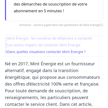
des démarches de souscription de votre
abonnement en 5 minutes !
Annonce - service papernest non partenaire de Mint Energie
Mint Énergie : les numéros de téléphone à contacter
Table of Contents
Les autres moyens de contacter Mint Énergie
Dans quelles situations contacter Mint Énergie ?
Né en 2017, Mint Énergie est un fournisseur
alternatif, engagé dans la transition
énergétique, qui propose aux consommateurs
des offres d’électricité 100% verte et française.
Pour toute demande de souscription, de
renseignements, les particuliers peuvent
contacter le service client. Dans cet article,