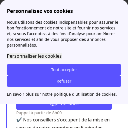
Personnalisez vos cookies
Nous utilisons des cookies indispensables pour assurer le
je-demenage
Tout ce que vous devez savoir sur EDF
Contrat EDF : comment souscrire ?
bon fonctionnement de notre site et fournir nos services
et, si vous l'acceptez, à des fins d'analyse pour améliorer
Contrat EDF : comment
nos services et afin de vous proposer des annonces
personnalisées.
souscrire ?
Personnaliser les cookies
Tout accepter
Vous souhaitez souscrire un contrat
avec EDF ?
Refuser
04 84 31 35 32
En savoir plus sur notre politique d'utilisation de cookies.
Je me lance
Rappel à partir de 8h00
✔️ Nos conseillers s’occupent de la mise en
service de votre compteur en 5 minutes !