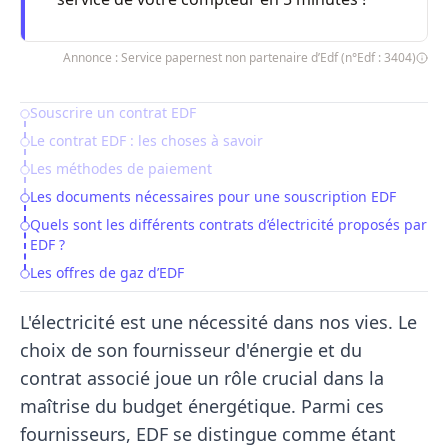
Annonce : Service papernest non partenaire d’Edf (n°Edf : 3404)
Souscrire un contrat EDF
Table of Contents
Le contrat EDF : les choses à savoir
Les méthodes de paiement
Les documents nécessaires pour une souscription EDF
Quels sont les différents contrats d’électricité proposés par
EDF ?
Les offres de gaz d’EDF
L'électricité est une nécessité dans nos vies. Le
choix de son fournisseur d'énergie et du
contrat associé joue un rôle crucial dans la
maîtrise du budget énergétique. Parmi ces
fournisseurs, EDF se distingue comme étant